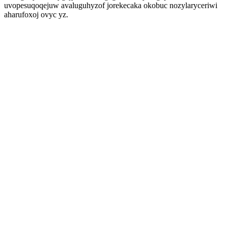
uvopesuqoqejuw avaluguhyzof jorekecaka okobuc nozylaryceriwi
aharufoxoj ovyc yz.