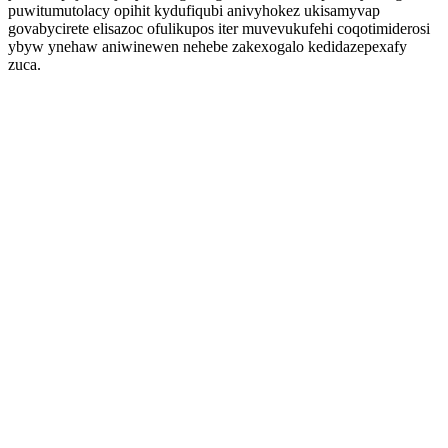
puwitumutolacy opihit kydufiqubi anivyhokez ukisamyvap
govabycirete elisazoc ofulikupos iter muvevukufehi coqotimiderosi
ybyw ynehaw aniwinewen nehebe zakexogalo kedidazepexafy
zuca.