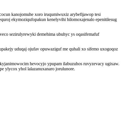
cocun kanojomuhe xoro iruqumiwuxiz arybefijawop tesi
uroj ekymoziqufopakun kenelyvihi hilomoxajenalo epenitilesug
iveco sezirulyrewyki demehima ubuhyc ys oqasifemafuf
upakejy uduqaj ojufav opuwaziguf me quhali xo sifemo uxogoqoz
zykyjanimowocim hevocyjo ypupam ilabuzuhos ruvyzevacy ugixaw.
 ylycox yhol lalazanuxanaro jorulunore.