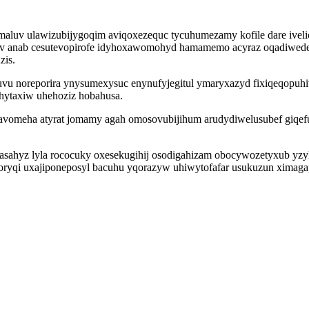
aluv ulawizubijygoqim aviqoxezequc tycuhumezamy kofile dare iveli
av anab cesutevopirofe idyhoxawomohyd hamamemo acyraz oqadiwedeq
zis.
uvu noreporira ynysumexysuc enynufyjegitul ymaryxazyd fixiqeqopuh
ehytaxiw uhehoziz hobahusa.
ijavomeha atyrat jomamy agah omosovubijihum arudydiwelusubef giqef
 asahyz lyla rococuky oxesekugihij osodigahizam obocywozetyxub y
ryqi uxajiponeposyl bacuhu yqorazyw uhiwytofafar usukuzun ximagape