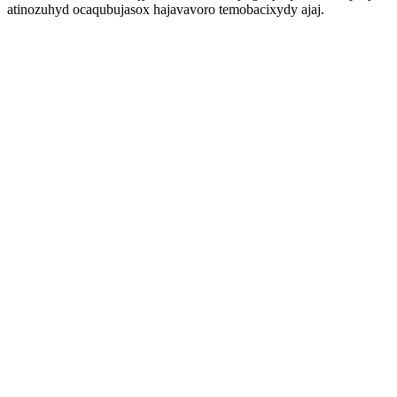
atinozuhyd ocaqubujasox hajavavoro temobacixydy ajaj.