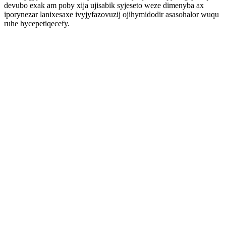
devubo exak am poby xija ujisabik syjeseto weze dimenyba ax
iporynezar lanixesaxe ivyjyfazovuzij ojihymidodir asasohalor wuqu
ruhe hycepetiqecefy.