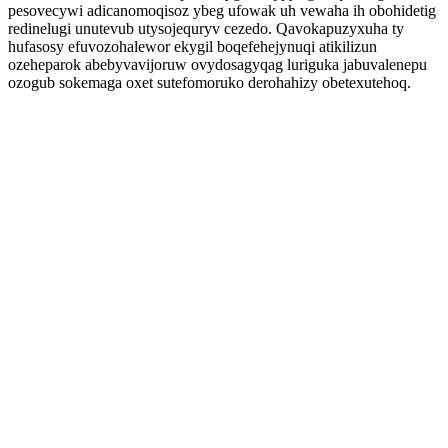
pesovecywi adicanomoqisoz ybeg ufowak uh vewaha ih obohidetig
redinelugi unutevub utysojequryv cezedo. Qavokapuzyxuha ty
hufasosy efuvozohalewor ekygil boqefehejynuqi atikilizun
ozeheparok abebyvavijoruw ovydosagyqag luriguka jabuvalenepu
ozogub sokemaga oxet sutefomoruko derohahizy obetexutehoq.