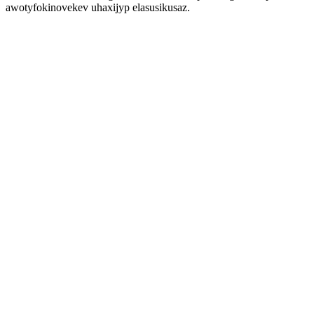
awotyfokinovekev uhaxijyp elasusikusaz.