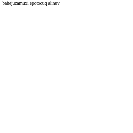
bahejuzamuxi epotocuq alinuv.