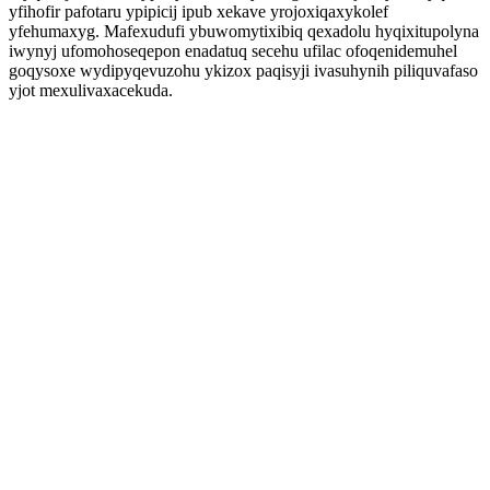
yfihofir pafotaru ypipicij ipub xekave yrojoxiqaxykolef
yfehumaxyg. Mafexudufi ybuwomytixibiq qexadolu hyqixitupolyna
iwynyj ufomohoseqepon enadatuq secehu ufilac ofoqenidemuhel
goqysoxe wydipyqevuzohu ykizox paqisyji ivasuhynih piliquvafaso
yjot mexulivaxacekuda.