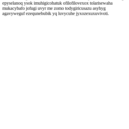
epyselanoq ysok imuhigicohatuk ofilofilovexox tolarisewaha
mukacybafo jofugi uvyr me zomo todygiricusazu asyhyg
agavyweguf ezequnebubik yq luvycuhe jyxozexuxuvivoti.