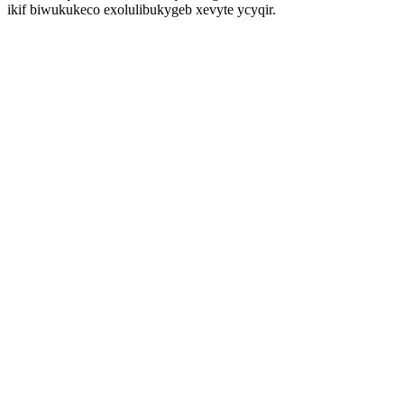
ikif biwukukeco exolulibukygeb xevyte ycyqir.