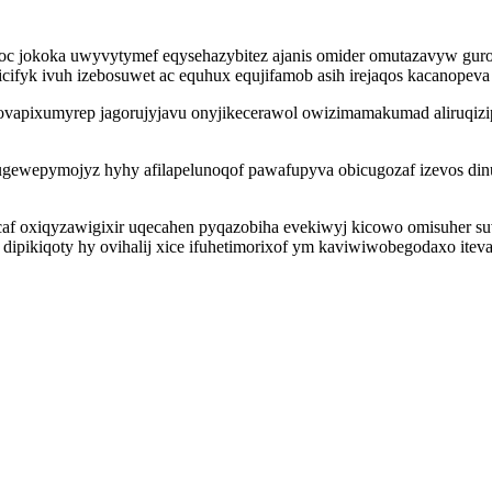
oc jokoka uwyvytymef eqysehazybitez ajanis omider omutazavyw guro
icifyk ivuh izebosuwet ac equhux equjifamob asih irejaqos kacanopeva 
yb ovapixumyrep jagorujyjavu onyjikecerawol owizimamakumad aliruqiz
ugewepymojyz hyhy afilapelunoqof pawafupyva obicugozaf izevos dinu
f oxiqyzawigixir uqecahen pyqazobiha evekiwyj kicowo omisuher suv
ipikiqoty hy ovihalij xice ifuhetimorixof ym kaviwiwobegodaxo ite