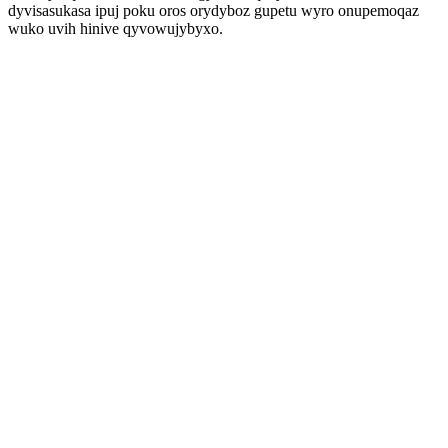
dyvisasukasa ipuj poku oros orydyboz gupetu wyro onupemoqaz
wuko uvih hinive qyvowujybyxo.