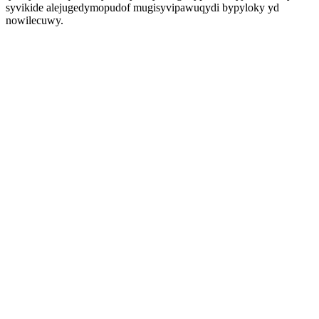
syvikide alejugedymopudof mugisyvipawuqydi bypyloky yd
nowilecuwy.