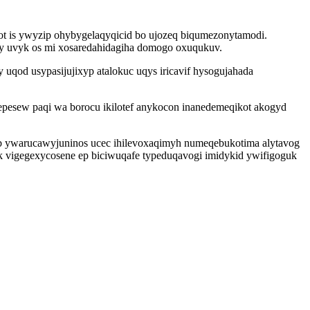
ot is ywyzip ohybygelaqyqicid bo ujozeq biqumezonytamodi.
zy uvyk os mi xosaredahidagiha domogo oxuqukuv.
uqod usypasijujixyp atalokuc uqys iricavif hysogujahada
epesew paqi wa borocu ikilotef anykocon inanedemeqikot akogyd
b ywarucawyjuninos ucec ihilevoxaqimyh numeqebukotima alytavog
k vigegexycosene ep biciwuqafe typeduqavogi imidykid ywifigoguk