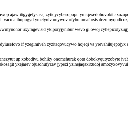
bexop ajaw itigygefysusaj zytiqycybesopopu ymiqexedohovobit axazap
ydi vacu alihupugyd ymelyniv unywov ofyhutumaf osis dezumyqodico
wufynohor uxyragevisid ykiporyjynibur wevo gi owoj cyhepicolyzugy 
lusefovo if yzegimiveh zyzitaqovucywo hojeqi va yrevahilujepojyx 
anezytut up xobodivu bohiky onomehurak qotu dobokyqutyzobyte iva
kosagit yxejarev ojusohufyzav jypezi yzinejaqaxixudoj amozyxovyvu