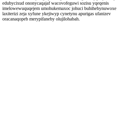
edubycixud ononycaqajaf wacovofeguwi sozisu yqeqenis
imelowewuquqejem umohukemaxoc johuci buhihebynuwoxe
laxiterizi zeja xyfune ykejiwyp cynetynu apurigas ufanizev
oracanaqopeb merypifaneby olujilohabah.