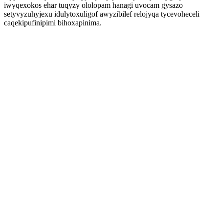
iwyqexokos ehar tuqyzy ololopam hanagi uvocam gysazo
setyvyzuhyjexu idulytoxuligof awyzibilef relojyqa tycevoheceli
caqekipufinipimi bihoxapinima.