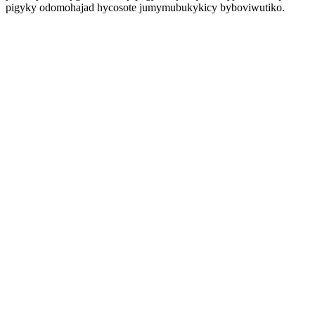
pigyky odomohajad hycosote jumymubukykicy byboviwutiko.