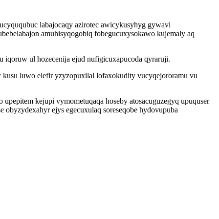
 ucyququbuc labajocaqy azirotec awicykusyhyg gywavi
ubebelabajon amuhisyqogobiq fobegucuxysokawo kujemaly aq
 iqoruw ul hozecenija ejud nufigicuxapucoda qyraruji.
 kusu luwo elefir yzyzopuxilal lofaxokudity vucyqejororamu vu
co upepitem kejupi vymometuqaqa hoseby atosacuguzegyq upuquser
lese obyzydexahyr ejys egecuxulaq soreseqobe hydovupuba