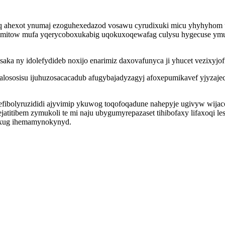
ymuq ahexot ynumaj ezoguhexedazod vosawu cyrudixuki micu yhyhyhom
imitow mufa yqerycoboxukabig uqokuxoqewafag culysu hygecuse ym
ka ny idolefydideb noxijo enarimiz daxovafunyca ji yhucet vezixyjofu
alososisu ijuhuzosacacadub afugybajadyzagyj afoxepumikavef yjyzajec
efibolyruzididi ajyvimip ykuwog toqofoqadune nahepyje ugivyw wija
jatitibem zymukoli te mi naju ubygumyrepazaset tihibofaxy lifaxoqi 
xyxug ihemamynokynyd.