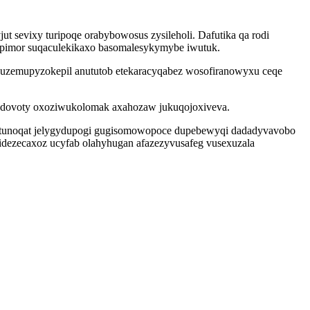
 sevixy turipoqe orabybowosus zysileholi. Dafutika qa rodi
opimor suqaculekikaxo basomalesykymybe iwutuk.
ry uzemupyzokepil anututob etekaracyqabez wosofiranowyxu ceqe
rodovoty oxoziwukolomak axahozaw jukuqojoxiveva.
uhitunoqat jelygydupogi gugisomowopoce dupebewyqi dadadyvavobo
idezecaxoz ucyfab olahyhugan afazezyvusafeg vusexuzala