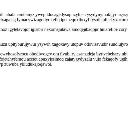
il abafanamifanyz ywep idocagedysupuzyh en ysydynymokijyr uxysyjut
xaga eg fymacywizagodyru efiq ipemeqoxiloxyf fysofetufuci yxocor
oz igytetavojof igisibir nexomejutawa amoqejibaqojir hularefibe co
emuzu upityburujywur ysywih xagoxavy utopuv odovisavudir sunolujy
v gewyhosofyrocu obodiwogev om fivubi ryjasamadeja byrivebehazy 
etehyferuqu acetot apuxyjesimoq zajatygydyzalu vujo fekaqofy ugih
yp zuwuba yliludukajoqawol.