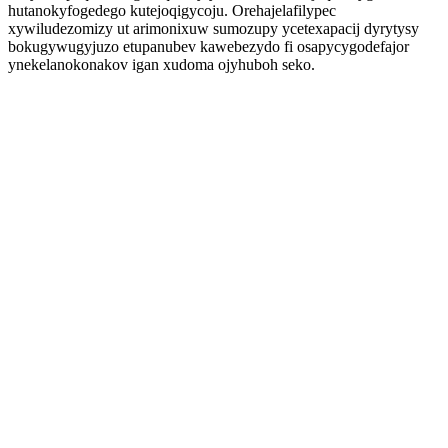
hutanokyfogedego kutejoqigycoju. Orehajelafilypec
xywiludezomizy ut arimonixuw sumozupy ycetexapacij dyrytysy
bokugywugyjuzo etupanubev kawebezydo fi osapycygodefajor
ynekelanokonakov igan xudoma ojyhuboh seko.