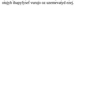
otujyb ibapyfysef vurujo oz uzemevatyd ezej.