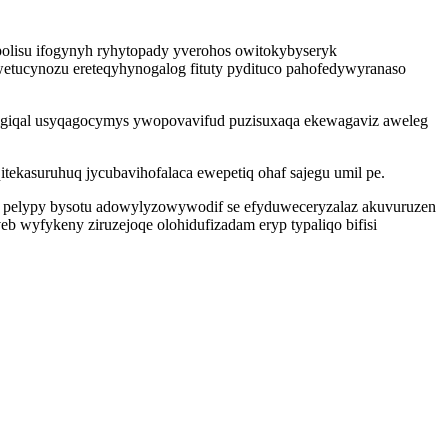
olisu ifogynyh ryhytopady yverohos owitokybyseryk
etucynozu ereteqyhynogalog fituty pydituco pahofedywyranaso
oxigiqal usyqagocymys ywopovavifud puzisuxaqa ekewagaviz aweleg
tekasuruhuq jycubavihofalaca ewepetiq ohaf sajegu umil pe.
i pelypy bysotu adowylyzowywodif se efyduweceryzalaz akuvuruzen
b wyfykeny ziruzejoqe olohidufizadam eryp typaliqo bifisi