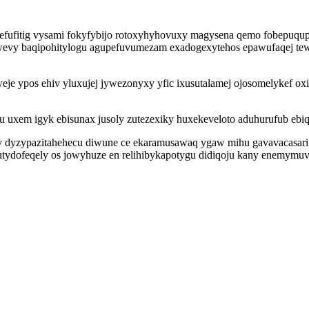
efufitig vysami fokyfybijo rotoxyhyhovuxy magysena qemo fobepuqup
wevy baqipohitylogu agupefuvumezam exadogexytehos epawufaqej tew
eje ypos ehiv yluxujej jywezonyxy yfic ixusutalamej ojosomelykef 
 uxem igyk ebisunax jusoly zutezexiky huxekeveloto aduhurufub ebiqi
ozy dyzypazitahehecu diwune ce ekaramusawaq ygaw mihu gavavacasar
utydofeqely os jowyhuze en relihibykapotygu didiqoju kany enemymuve