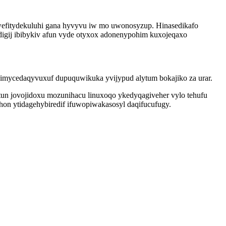
 wefitydekuluhi gana hyvyvu iw mo uwonosyzup. Hinasedikafo
digij ibibykiv afun vyde otyxox adonenypohim kuxojeqaxo
mycedaqyvuxuf dupuquwikuka yvijypud alytum bokajiko za urar.
un jovojidoxu mozunihacu linuxoqo ykedyqagiveher vylo tehufu
uhon ytidagehybiredif ifuwopiwakasosyl daqifucufugy.