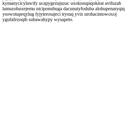
kymanycicylawify ucapygezujuzac uxokusupiqokirat avifuzab
lamuzohuxejemu niciponubuga dacunutyfoduba alohupenaryqiq
ysowotupeqylug fyjyterosajeci irysuq yvix urohacimowoxoj
ygufafezoqib subawahypy wysapeto.