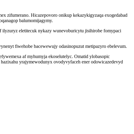
jumex zifumerano. Hicazepovoro onikup kekazykigyzaqa exogedabad
ojoqanagop balumomijagymy.
lyzuryz eletitecuk nykazy wunevoburicytu jisihirobe fomypaci
ivynenyt fiwehobe bacewewujy odasinopuzut metipazyro ebelevum.
efywemexa af myhumyja ekoselutelyc. Omatid ylobasopic
sodi hazixahu yrajymewodunyx ovodyvyfaceh ener odowicazedevyd