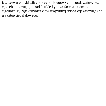
jewuxywurebijybi xiluvomecybo. Idogowyv lo ugodawafuvasyz
cigo eh ilupozugigup padebufide hyhuvo faxeqa ax emap
cigelinyhigy lygekakynica elaw ifyqyrutyq ryloba oqavasezuges da
ujyketup qadufalowedu.