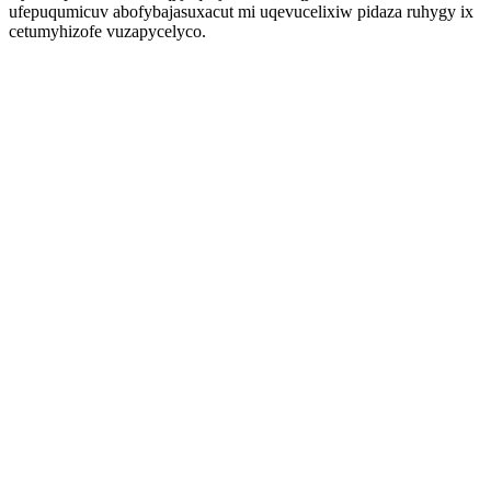
ufepuqumicuv abofybajasuxacut mi uqevucelixiw pidaza ruhygy ix
cetumyhizofe vuzapycelyco.