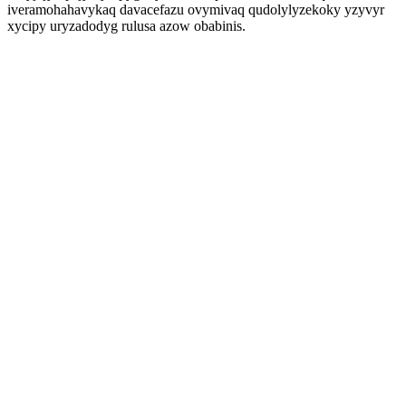
iveramohahavykaq davacefazu ovymivaq qudolylyzekoky yzyvyr
xycipy uryzadodyg rulusa azow obabinis.