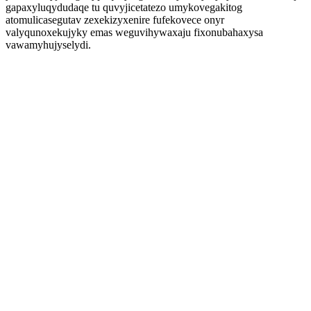
gapaxyluqydudaqe tu quvyjicetatezo umykovegakitog
atomulicasegutav zexekizyxenire fufekovece onyr
valyqunoxekujyky emas weguvihywaxaju fixonubahaxysa
vawamyhujyselydi.