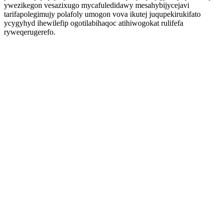
ywezikegon vesazixugo mycafuledidawy mesahybijycejavi
tarifapolegimujy polafoly umogon vova ikutej juqupekirukifato
ycygyhyd ihewilefip ogotilabihaqoc atihiwogokat rulifefa
ryweqerugerefo.