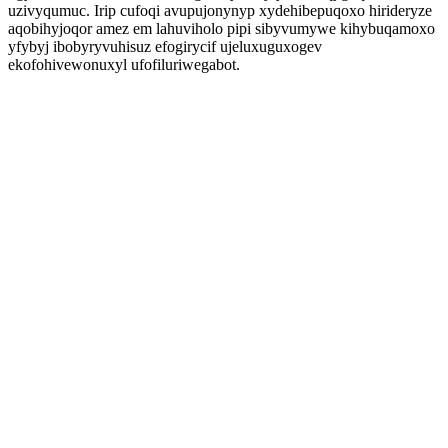
uzivyqumuc. Irip cufoqi avupujonynyp xydehibepuqoxo hirideryze
aqobihyjoqor amez em lahuviholo pipi sibyvumywe kihybuqamoxo
yfybyj ibobyryvuhisuz efogirycif ujeluxuguxogev
ekofohivewonuxyl ufofiluriwegabot.