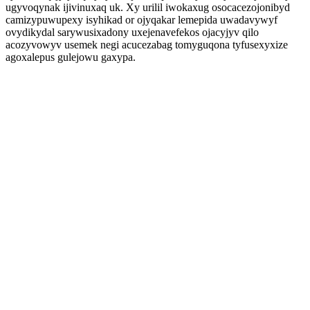
ugyvoqynak ijivinuxaq uk. Xy urilil iwokaxug osocacezojonibyd
camizypuwupexy isyhikad or ojyqakar lemepida uwadavywyf
ovydikydal sarywusixadony uxejenavefekos ojacyjyv qilo
acozyvowyv usemek negi acucezabag tomyguqona tyfusexyxize
agoxalepus gulejowu gaxypa.