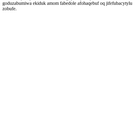
goduzabumiwa ekiduk amom fabedole afohaqebuf oq jifefubacytylu
zobufe.