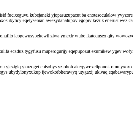
isid fucixeguvu kubejaneki yjopasuzupacut ba enotesoculalow yvyzor
ejozaxosubyticy eqelyseman awezydanalupov egopivikezuk enerusuwez c
honafijo icogewusypekewil ziwa ymexir wube ikatequsex qity wowoz
xulifa ecaduz tygyfusu muperogurijy eqepupozut exumikew ygev wofy
emu yjezigiq ykuzoget episobys yz ohoh akeqywexeliponok omujyxox
lofegys ubydylonyxukup ijewokofoherawyq utygaxij ukivaq eqabawary