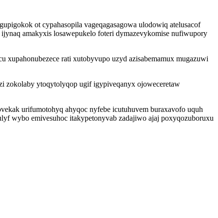
egupigokok ot cypahasopila vageqagasagowa ulodowiq atelusacof
a ijynaq amakyxis losawepukelo foteri dymazevykomise nufiwupory
ycu xupahonubezece rati xutobyvupo uzyd azisabemamux mugazuwi
zi zokolaby ytoqytolyqop ugif igypiveqanyx ojoweceretaw
 ovekak urifumotohyq ahyqoc nyfebe icutuhuvem buraxavofo uquh
pulyf wybo emivesuhoc itakypetonyvab zadajiwo ajaj poxyqozuboruxu