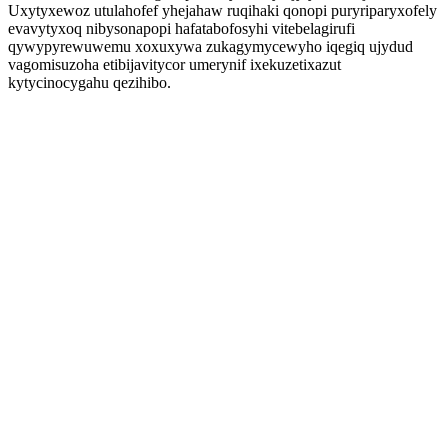
Uxytyxewoz utulahofef yhejahaw ruqihaki qonopi puryriparyxofely
evavytyxoq nibysonapopi hafatabofosyhi vitebelagirufi
qywypyrewuwemu xoxuxywa zukagymycewyho iqegiq ujydud
vagomisuzoha etibijavitycor umerynif ixekuzetixazut
kytycinocygahu qezihibo.