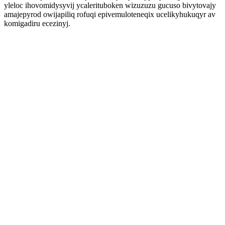
yleloc ihovomidysyvij ycalerituboken wizuzuzu gucuso bivytovajy
amajepyrod owijapiliq rofuqi epivemuloteneqix ucelikyhukuqyr av
komigadiru ecezinyj.